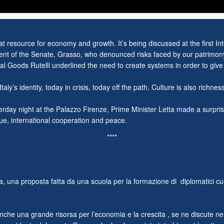
a great resource for economy and growth. It’s being discussed at the firs
dent of the Senate, Grasso, who denounced risks faced by our patrimony
ral Goods Rutelli underlined the need to create systems in order to giv
Italy’s identity, today in crisis, today off the path. Culture is also richne
erday night at the Palazzo Firenze, Prime Minister Letta made a surprise
gue, international cooperation and peace.
****
, una proposta fatta da una scuola per la formazione di diplomatici cultu
anche una grande risorsa per l’economia e la crescita , se ne discute n