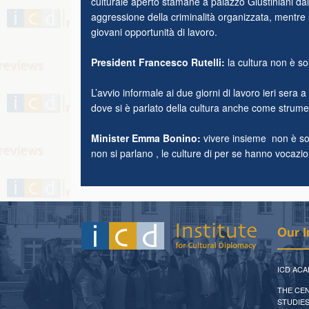
culturale aperto stamane a palazzo Giustiniani dal
aggressione della criminalità organizzata, mentre si
giovani opportunità di lavoro.
President Francesco Rutelli:
la cultura non è sol
L’avvio informale ai due giorni di lavoro ieri ser
dove si è parlato della cultura anche come strum
Minister Emma Bonino:
vivere insieme non è sol
non si parlano , le culture di per se hanno vocazion
Our I
ICD AC
THE CE
STUDIES