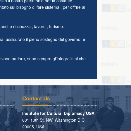
sto il nostro patrimonio per la costante
tato sul bisogno di fare sistema , per offrire ai
 è anche ricchezza , lavoro , turismo.
e ha assicurato il pieno sostegno del governo e
evono parlare, sono sempre gl’integralismi che
Contact Us
Institute for Cultural Diplomacy USA
601 13th St. NW, Washington D.C.
20005, USA