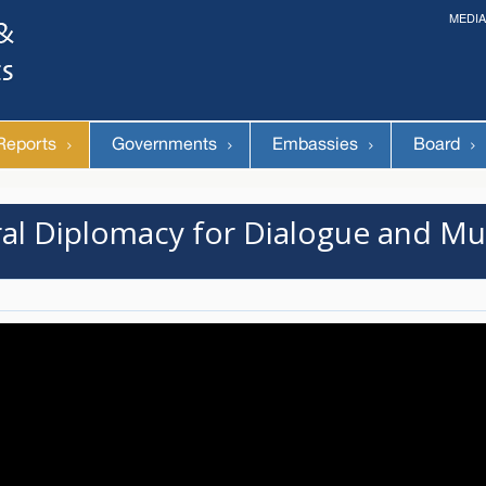
MEDIA
The 14th World Congress of Syriac Studies »
& The 12th Conference on Christian Arabic Studies
(Romanian Parliament, Bucharest; August 3-7th, 2026)
Reports
Governments
Embassies
Board
ral Diplomacy for Dialogue and M