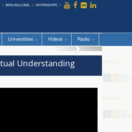
BERLINGLOBAL
INTERNSHIPS
More »
Universities
Videos
Radio
utual Understanding