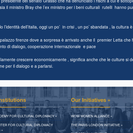
 presidente del senato Grasso che ha denunciato i rischi a cui è sottopo
a il ministro Bray che l’ex ministro per i beni culturali rutelli hanno pun
o l’identità dell’italia, oggi un po’ in crisi , un po’ sbandata , la cultura
a a palazzo firenze dove a sorpresa è arrivato anche il premier Letta ch
ento di dialogo, cooperazione internazionale e pace
amente crescere economicamente , significa anche che le culture si d
e per il dialogo e a parlarsi.
nstitutions
Our Initiatives »
ADEMY FOR CULTURAL DIPLOMACY »
WOW WOMEN ALLIANCE »
NTER FOR CULTURAL DIPLOMACY
THE PARIS-LONDON INITIATIVE »
 »